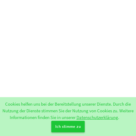
Cookies helfen uns bei der Bereitstellung unserer Dienste. Durch die
Nutzung der Dienste stimmen Sie der Nutzung von Cookies zu. Weitere
Informationen finden Sie in unserer
Datenschutzerklärung
.
Bereitgestellt durch Greenlight. release-2.14.10
|
Impressum
|
Ich stimme zu
Datenschutzerklärung